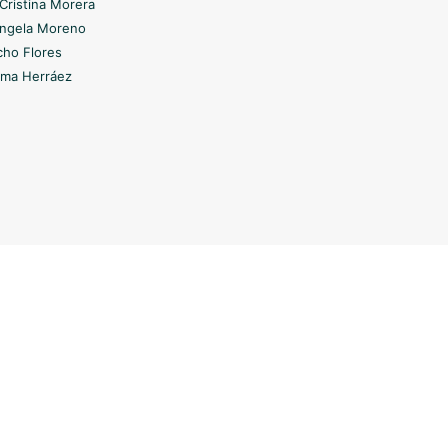
Cristina Morera
Ángela Moreno
cho Flores
ema Herráez